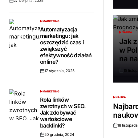
27 sierpnia, 2025
Opublikowano
MARKETING
POSTED
IN
Automatyzacja
NAUKA
POSTED
marketingu: jak
IN
Jak z
oszczędzić czas i
zwiększyć
w Po
efektywność działań
na na
online?
18 listo
17 stycznia, 2025
Opublikow
Opublikowano
MARKETING
POSTED
IN
NAUKA
Rola linków
POSTED
IN
Najbar
zwrotnych w SEO.
Jak zdobywać
naukow
wartościowe
backlinki?
18 listopad
Opublikowano
20 grudnia, 2024
Opublikowano