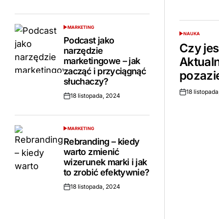
MARKETING
POSTED
NAUKA
IN
POSTED
Podcast jako
IN
Czy je
narzędzie
Aktual
marketingowe – jak
zacząć i przyciągnąć
pozazi
słuchaczy?
18 listopad
Opublikowano
18 listopada, 2024
Opublikowano
MARKETING
POSTED
IN
Rebranding – kiedy
warto zmienić
wizerunek marki i jak
to zrobić efektywnie?
18 listopada, 2024
Opublikowano