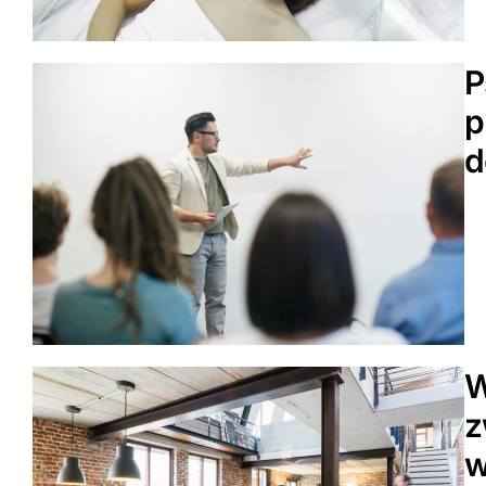
P
p
d
W
z
w