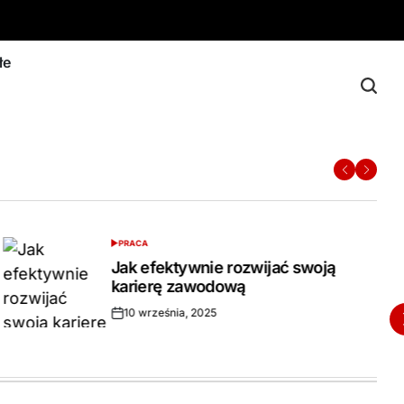
łe
serwisu
dakcja serwisu
edakcja serwisu
ne
likowane
blikowane
z
ez
PRACA
POSTED
IN
Jak efektywnie rozwijać swoją
karierę zawodową
10 września, 2025
Opublikowane