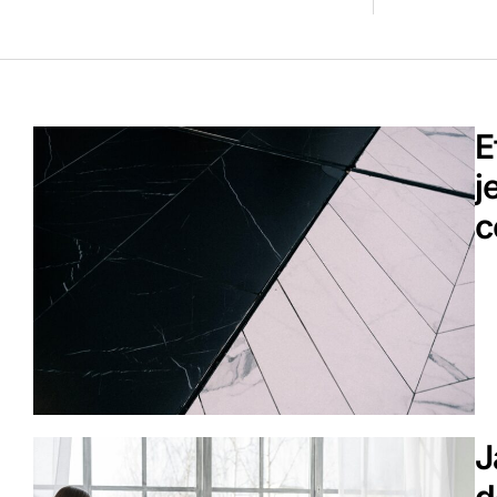
E
j
c
J
d