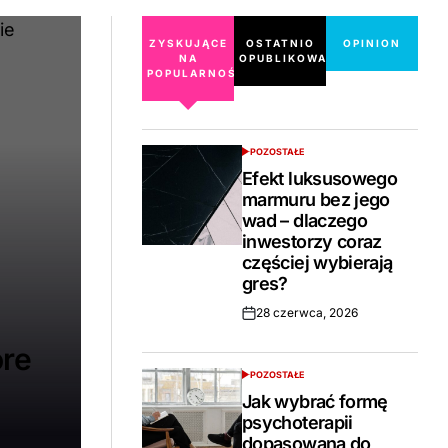
ZYSKUJĄCE
OSTATNIO
OPINION
NA
OPUBLIKOWANE
POPULARNOŚCI
POZOSTAŁE
POSTED
IN
Efekt luksusowego
marmuru bez jego
wad – dlaczego
inwestorzy coraz
częściej wybierają
gres?
28 czerwca, 2026
Opublikowano
óre
POZOSTAŁE
POSTED
IN
Jak wybrać formę
psychoterapii
dopasowaną do