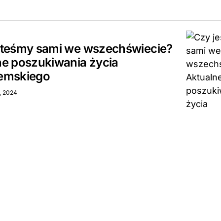
steśmy sami we wszechświecie?
ne poszukiwania życia
emskiego
a, 2024