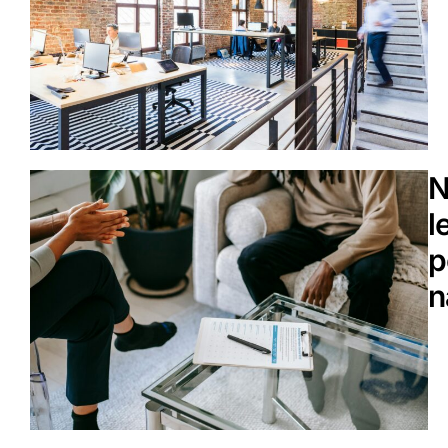
N
l
p
n