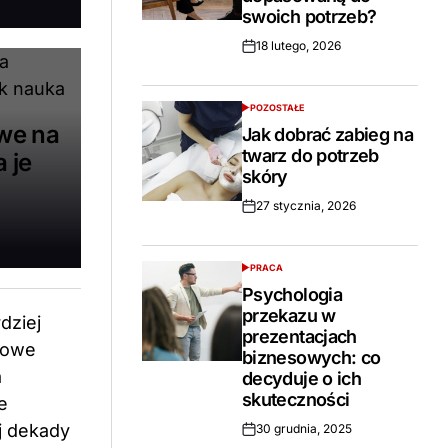
swoich potrzeb?
18 lutego, 2026
Opublikowano
POZOSTAŁE
POSTED
we na
IN
Jak dobrać zabieg na
twarz do potrzeb
 je
skóry
27 stycznia, 2026
Opublikowano
PRACA
POSTED
IN
Psychologia
przekazu w
prezentacjach
biznesowych: co
decyduje o ich
skuteczności
30 grudnia, 2025
Opublikowano