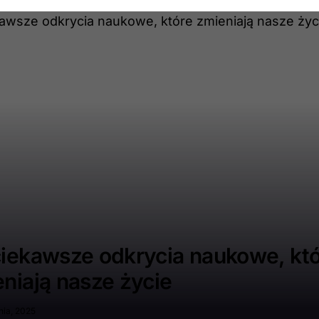
iekawsze odkrycia naukowe, kt
niają nasze życie
nia, 2025
ano