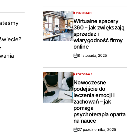
POZOSTAŁE
POSTED
IN
Wirtualne spacery
360 – jak zwiększają
sprzedaż i
wiarygodność firmy
online
8 listopada, 2025
Opublikowano
POZOSTAŁE
POSTED
IN
Nowoczesne
podejście do
leczenia emocji i
zachowań – jak
pomaga
psychoterapia oparta
na nauce
27 października, 2025
Opublikowano