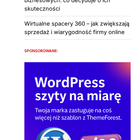
biznesowych: co decyduje o ich
skuteczności
Wirtualne spacery 360 – jak zwiększają
sprzedaż i wiarygodność firmy online
SPONSOROWANE: