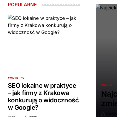
POPULARNE
MARKETING
POSTED
IN
SEO lokalne w praktyce
NAUKA
POSTED
IN
– jak firmy z Krakowa
Najc
konkurują o widoczność
zmie
w Google?
3 wrześ
Opublikow