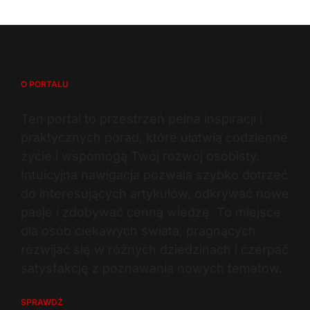
O PORTALU
Ten portal to przestrzeń pełna inspiracji i
praktycznych porad, które ułatwią codzienne
życie i wspomogą Twój rozwój osobisty.
Intuicyjna nawigacja pozwala szybko dotrzeć
do interesujących artykułów, odkrywać nowe
pasje i zdobywać cenną wiedzę. To miejsce
dla osób ciekawych świata, pragnących
rozwijać się w różnych dziedzinach i czerpać
satysfakcję z poznawania nowych tematów.
SPRAWDŹ