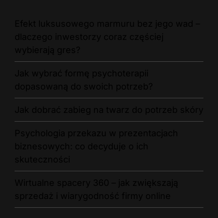
Efekt luksusowego marmuru bez jego wad –
dlaczego inwestorzy coraz częściej
wybierają gres?
Jak wybrać formę psychoterapii
dopasowaną do swoich potrzeb?
Jak dobrać zabieg na twarz do potrzeb skóry
Psychologia przekazu w prezentacjach
biznesowych: co decyduje o ich
skuteczności
Wirtualne spacery 360 – jak zwiększają
sprzedaż i wiarygodność firmy online