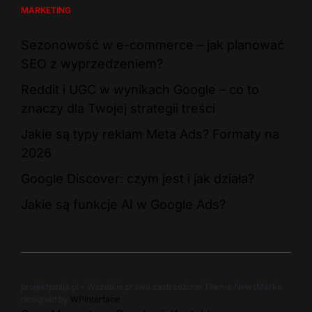
MARKETING
Sezonowość w e-commerce – jak planować
SEO z wyprzedzeniem?
Reddit i UGC w wynikach Google – co to
znaczy dla Twojej strategii treści
Jakie są typy reklam Meta Ads? Formaty na
2026
Google Discover: czym jest i jak działa?
Jakie są funkcje AI w Google Ads?
projektpasja.pl - Wszelkie prawa zastrzeżone Theme NewsMarks
designed by
WPInterface
.