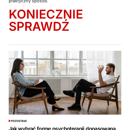
praktyczny sposób.
KONIECZNIE
SPRAWDŹ
POZOSTAŁE
POSTED
IN
Jak wybrać formę psychoterapii dopasowaną