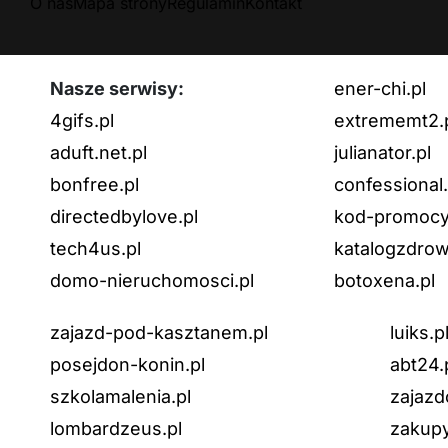
O nas
Mapa strony
Regulamin
Kontakt
Nasze serwisy:
ener-chi.pl
4gifs.pl
extrememt2.
aduft.net.pl
julianator.pl
bonfree.pl
confessional.
directedbylove.pl
kod-promocyj
tech4us.pl
katalogzdrow
domo-nieruchomosci.pl
botoxena.pl
zajazd-pod-kasztanem.pl
luiks.p
posejdon-konin.pl
abt24.
szkolamalenia.pl
zajazd
lombardzeus.pl
zakupy