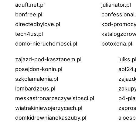
aduft.net.pl
julianator.pl
bonfree.pl
confessional.
directedbylove.pl
kod-promocyj
tech4us.pl
katalogzdrow
domo-nieruchomosci.pl
botoxena.pl
zajazd-pod-kasztanem.pl
luiks.p
posejdon-konin.pl
abt24.
szkolamalenia.pl
zajazd
lombardzeus.pl
zakupy
meskastronarzeczywistosci.pl
p4-pla
wiatrakiniewojerzycach.pl
zapros
domkidrewnianekaszuby.pl
aloesp