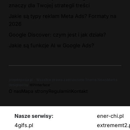
znaczy dla Twojej strategii treści
Jakie są typy reklam Meta Ads? Formaty na
2026
Google Discover: czym jest i jak działa?
Jakie są funkcje AI w Google Ads?
projektpasja.pl - Wszelkie prawa zastrzeżone Theme NewsMarks
designed by
WPInterface
.
O nas
Mapa strony
Regulamin
Kontakt
Nasze serwisy:
ener-chi.pl
4gifs.pl
extrememt2.