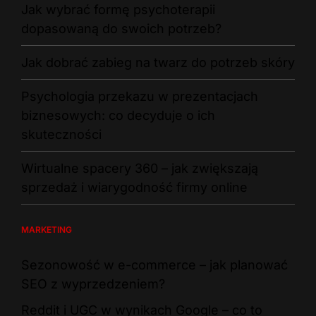
Jak wybrać formę psychoterapii
dopasowaną do swoich potrzeb?
Jak dobrać zabieg na twarz do potrzeb skóry
Psychologia przekazu w prezentacjach
biznesowych: co decyduje o ich
skuteczności
Wirtualne spacery 360 – jak zwiększają
sprzedaż i wiarygodność firmy online
MARKETING
Sezonowość w e-commerce – jak planować
SEO z wyprzedzeniem?
Reddit i UGC w wynikach Google – co to