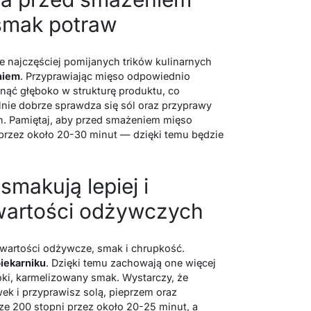
smak potraw
e najczęściej pomijanych trików kulinarnych
niem
. Przyprawiając mięso odpowiednio
ąć głęboko w strukturę produktu, co
lnie dobrze sprawdza się sól oraz przyprawy
yn. Pamiętaj, aby przed smażeniem mięso
przez około 20-30 minut — dzięki temu będzie
makują lepiej i
wartości odżywczych
wartości odżywcze, smak i chrupkość.
iekarniku
. Dzięki temu zachowają one więcej
ki, karmelizowany smak. Wystarczy, że
wek i przyprawisz solą, pieprzem oraz
ze 200 stopni przez około 20-25 minut, a