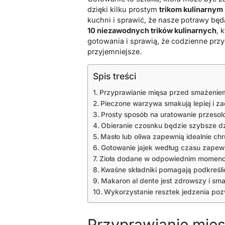
dzięki kilku prostym
trikom kulinarnym
kuchni i sprawić, że nasze potrawy będ
10 niezawodnych trików kulinarnych
, 
gotowania i sprawią, że codzienne prz
przyjemniejsze.
Spis treści
Przyprawianie mięsa przed smażenie
Pieczone warzywa smakują lepiej i z
Prosty sposób na uratowanie przesol
Obieranie czosnku będzie szybsze dzi
Masło lub oliwa zapewnią idealnie c
Gotowanie jajek według czasu zapewn
Zioła dodane w odpowiednim momenc
Kwaśne składniki pomagają podkreśli
Makaron al dente jest zdrowszy i sma
Wykorzystanie resztek jedzenia po
Przyprawianie mię