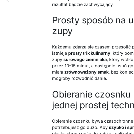
rezultat będzie zachwycający.
Prosty sposób na u
zupy
Każdemu zdarza się czasem przesolić p
istnieje
prosty trik kulinarny
, który po
zupy
surowego ziemniaka
, który wchł
przez 10-15 minut, a następnie usuń g
miała
zrównoważony smak
, bez konie
mogłoby rozwodnić danie.
Obieranie czosnku 
jednej prostej tech
Obieranie czosnku bywa czasochłonne i
potrzebujesz go dużo. Aby
szybko i sp
płaską stronę noża do ząbka i delikatni