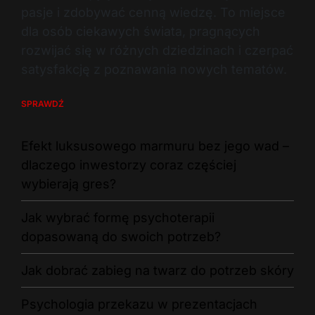
pasje i zdobywać cenną wiedzę. To miejsce
dla osób ciekawych świata, pragnących
rozwijać się w różnych dziedzinach i czerpać
satysfakcję z poznawania nowych tematów.
SPRAWDŹ
Efekt luksusowego marmuru bez jego wad –
dlaczego inwestorzy coraz częściej
wybierają gres?
Jak wybrać formę psychoterapii
dopasowaną do swoich potrzeb?
Jak dobrać zabieg na twarz do potrzeb skóry
Psychologia przekazu w prezentacjach