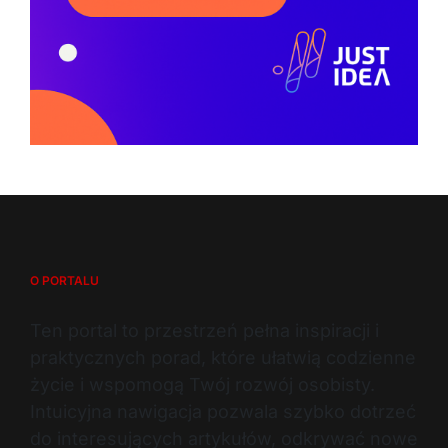
O PORTALU
Ten portal to przestrzeń pełna inspiracji i
praktycznych porad, które ułatwią codzienne
życie i wspomogą Twój rozwój osobisty.
Intuicyjna nawigacja pozwala szybko dotrzeć
do interesujących artykułów, odkrywać nowe