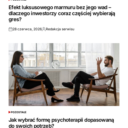
POSTED
IN
Efekt luksusowego marmuru bez jego wad –
dlaczego inwestorzy coraz częściej wybierają
gres?
28 czerwca, 2026
Redakcja serwisu
Opublikowane
Opublikowane
przez
POZOSTAŁE
POSTED
IN
Jak wybrać formę psychoterapii dopasowaną
do swoich potrzeb?