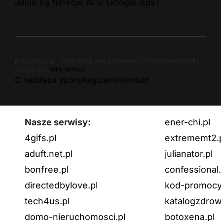
Jakie są funkcje AI w Google Ads?
projektpasja.pl - Wszelkie prawa zastrzeżone Theme NewsMarks
designed by
WPInterface
.
O nas
Mapa strony
Regulamin
Kontakt
Nasze serwisy:
ener-chi.pl
4gifs.pl
extrememt2.
aduft.net.pl
julianator.pl
bonfree.pl
confessional.
directedbylove.pl
kod-promocyj
tech4us.pl
katalogzdrow
domo-nieruchomosci.pl
botoxena.pl