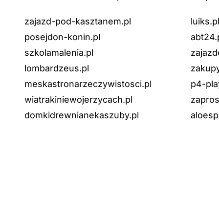
zajazd-pod-kasztanem.pl
luiks.p
posejdon-konin.pl
abt24.
szkolamalenia.pl
zajazd
lombardzeus.pl
zakupy
meskastronarzeczywistosci.pl
p4-pla
wiatrakiniewojerzycach.pl
zapros
domkidrewnianekaszuby.pl
aloesp