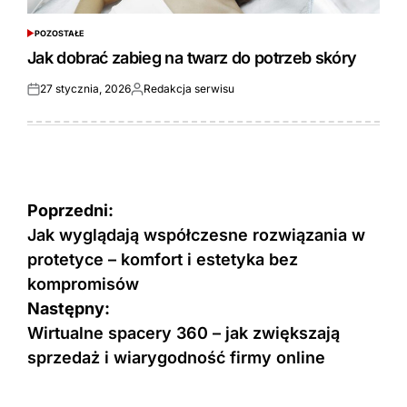
POZOSTAŁE
POSTED
IN
Jak dobrać zabieg na twarz do potrzeb skóry
27 stycznia, 2026
Redakcja serwisu
Opublikowane
Opublikowane
przez
Nawigacja
Poprzedni:
wpisu
Jak wyglądają współczesne rozwiązania w
protetyce – komfort i estetyka bez
kompromisów
Następny:
Wirtualne spacery 360 – jak zwiększają
sprzedaż i wiarygodność firmy online