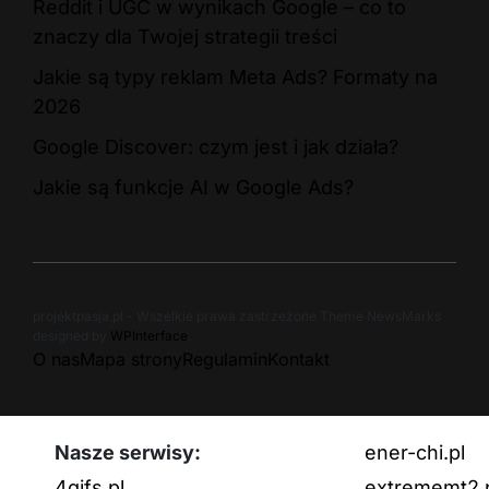
Reddit i UGC w wynikach Google – co to
znaczy dla Twojej strategii treści
Jakie są typy reklam Meta Ads? Formaty na
2026
Google Discover: czym jest i jak działa?
Jakie są funkcje AI w Google Ads?
projektpasja.pl - Wszelkie prawa zastrzeżone Theme NewsMarks
designed by
WPInterface
.
O nas
Mapa strony
Regulamin
Kontakt
Nasze serwisy:
ener-chi.pl
4gifs.pl
extrememt2.