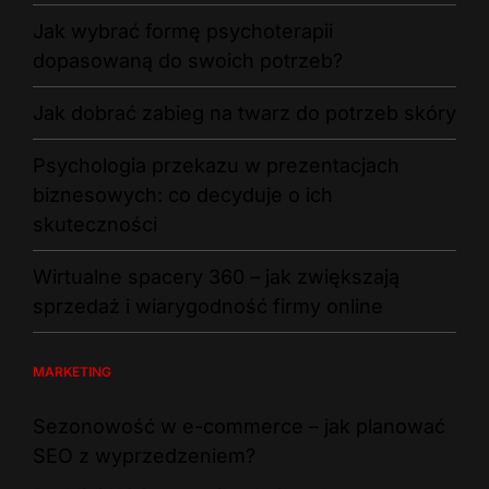
Jak wybrać formę psychoterapii
dopasowaną do swoich potrzeb?
Jak dobrać zabieg na twarz do potrzeb skóry
Psychologia przekazu w prezentacjach
biznesowych: co decyduje o ich
skuteczności
Wirtualne spacery 360 – jak zwiększają
sprzedaż i wiarygodność firmy online
MARKETING
Sezonowość w e-commerce – jak planować
SEO z wyprzedzeniem?