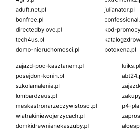
aduft.net.pl
julianator.pl
bonfree.pl
confessional.
directedbylove.pl
kod-promocyj
tech4us.pl
katalogzdrow
domo-nieruchomosci.pl
botoxena.pl
zajazd-pod-kasztanem.pl
luiks.p
posejdon-konin.pl
abt24.
szkolamalenia.pl
zajazd
lombardzeus.pl
zakupy
meskastronarzeczywistosci.pl
p4-pla
wiatrakiniewojerzycach.pl
zapros
domkidrewnianekaszuby.pl
aloesp