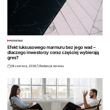
POZOSTAŁE
POSTED
IN
Efekt luksusowego marmuru bez jego wad –
dlaczego inwestorzy coraz częściej wybierają
gres?
28 czerwca, 2026
Redakcja serwisu
Opublikowane
Opublikowane
przez