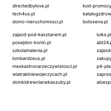
directedbylove.pl
kod-promocyj
tech4us.pl
katalogzdrow
domo-nieruchomosci.pl
botoxena.pl
zajazd-pod-kasztanem.pl
luiks.p
posejdon-konin.pl
abt24.
szkolamalenia.pl
zajazd
lombardzeus.pl
zakupy
meskastronarzeczywistosci.pl
p4-pla
wiatrakiniewojerzycach.pl
zapros
domkidrewnianekaszuby.pl
aloesp