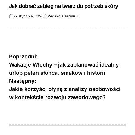
IN
Jak dobrać zabieg na twarz do potrzeb skóry
27 stycznia, 2026
Redakcja serwisu
Opublikowane
Opublikowane
przez
Nawigacja
Poprzedni:
wpisu
Wakacje Włochy – jak zaplanować idealny
urlop pełen słońca, smaków i historii
Następny:
Jakie korzyści płyną z analizy osobowości
w kontekście rozwoju zawodowego?