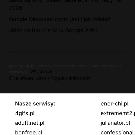
2026
Google Discover: czym jest i jak działa?
Jakie są funkcje AI w Google Ads?
projektpasja.pl - Wszelkie prawa zastrzeżone Theme NewsMarks
designed by
WPInterface
.
O nas
Mapa strony
Regulamin
Kontakt
Nasze serwisy:
ener-chi.pl
4gifs.pl
extrememt2.
aduft.net.pl
julianator.pl
bonfree.pl
confessional.