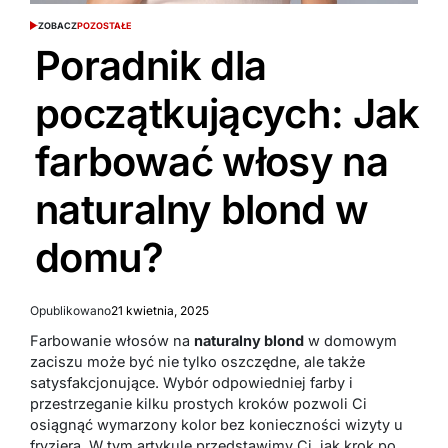
ZOBACZ
POZOSTAŁE
Poradnik dla
początkujących: Jak
farbować włosy na
naturalny blond w
domu?
Opublikowano
21 kwietnia, 2025
Farbowanie włosów na
naturalny blond
w domowym
zaciszu może być nie tylko oszczędne, ale także
satysfakcjonujące. Wybór odpowiedniej farby i
przestrzeganie kilku prostych kroków pozwoli Ci
osiągnąć wymarzony kolor bez konieczności wizyty u
fryzjera. W tym artykule przedstawimy Ci, jak krok po