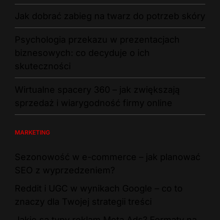
Jak dobrać zabieg na twarz do potrzeb skóry
Psychologia przekazu w prezentacjach
biznesowych: co decyduje o ich
skuteczności
Wirtualne spacery 360 – jak zwiększają
sprzedaż i wiarygodność firmy online
MARKETING
Sezonowość w e-commerce – jak planować
SEO z wyprzedzeniem?
Reddit i UGC w wynikach Google – co to
znaczy dla Twojej strategii treści
Jakie są typy reklam Meta Ads? Formaty na