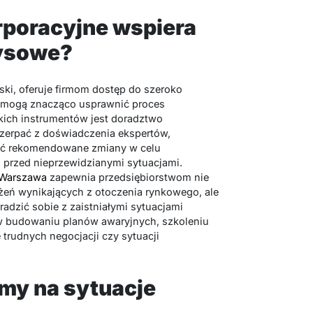
rporacyjne wspiera
zysowe?
ki, oferuje firmom dostęp do szeroko
e mogą znacząco usprawnić proces
kich instrumentów jest doradztwo
czerpać z doświadczenia ekspertów,
ać rekomendowane zmiany w celu
przed nieprzewidzianymi sytuacjami.
 Warszawa
zapewnia przedsiębiorstwom nie
ożeń wynikających z otoczenia rynkowego, ale
radzić sobie z zaistniałymi sytuacjami
w budowaniu planów awaryjnych, szkoleniu
 trudnych negocjacji czy sytuacji
my na sytuacje