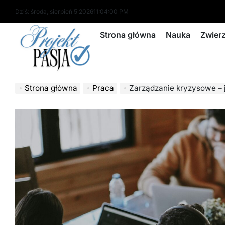
Skip
Dziś: środa, sierpień 5 2026
11
:
04
:
01
PM
to
content
Strona główna
Nauka
Zwier
projektpasja.pl
Strona główna
Praca
Zarządzanie kryzysowe – jak firmy w 