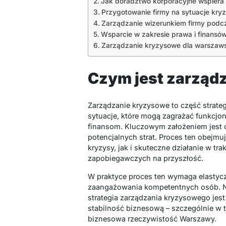
Jak doradztwo korporacyjne wspiera
Przygotowanie firmy na sytuacje kry
Zarządzanie wizerunkiem firmy podc
Wsparcie w zakresie prawa i finansó
Zarządzanie kryzysowe dla warszaws
Czym jest zarząd
Zarządzanie kryzysowe to część strateg
sytuacje, które mogą zagrażać funkcjon
finansom. Kluczowym założeniem jest o
potencjalnych strat. Proces ten obejm
kryzysy, jak i skuteczne działanie w tr
zapobiegawczych na przyszłość.
W praktyce proces ten wymaga elastycz
zaangażowania kompetentnych osób. Nie
strategia zarządzania kryzysowego j
stabilność biznesową – szczególnie w 
biznesowa rzeczywistość Warszawy.