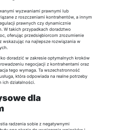
kowanymi wyzwaniami prawnymi lub
iązane z roszczeniami kontrahentów, a innym
egulacji prawnych czy dynamicznie
h. W takich przypadkach doradztwo
oc, oferując przedsiębiorcom zrozumienie
z wskazując na najlepsze rozwiązania w
ych.
ylko doradzić w zakresie optymalnych kroków
prowadzeniu negocjacji z kontrahentami oraz
ytuacja tego wymaga. Ta wszechstronność
usługa, która odpowiada na realne potrzeby
ich działalności.
ysowe dla
m
estia radzenia sobie z negatywnymi
y były one okazją do wyciągania wniosków i