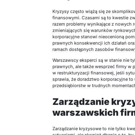
Kryzysy często wiążą się ze skompli
finansowymi. Czasami są to kwestie zw
razem problemy wynikające z nowych r
zmieniających się warunków rynkowyc
korporacyjne stanowi nieocenioną pom
prawnych konsekwencji ich działań ora
ramach dostępnych zasobów finansow
Warszawscy eksperci są w stanie nie t
prawnych, ale także wesprzeć firmy w 
w restrukturyzacji finansowej, jeśli s
sprawia, że doradztwo korporacyjne to 
przedsiębiorstw w trudnych momentach 
Zarządzanie kryz
warszawskich fir
Zarządzanie kryzysowe to nie tylko kw
sytuacjami, ale również dbanie o to, b