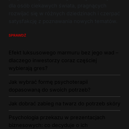
dla osób ciekawych świata, pragnących
rozwijać się w różnych dziedzinach i czerpać
satysfakcję z poznawania nowych tematów.
SPRAWDŹ
Efekt luksusowego marmuru bez jego wad –
dlaczego inwestorzy coraz częściej
wybierają gres?
Jak wybrać formę psychoterapii
dopasowaną do swoich potrzeb?
Jak dobrać zabieg na twarz do potrzeb skóry
Psychologia przekazu w prezentacjach
biznesowych: co decyduje o ich