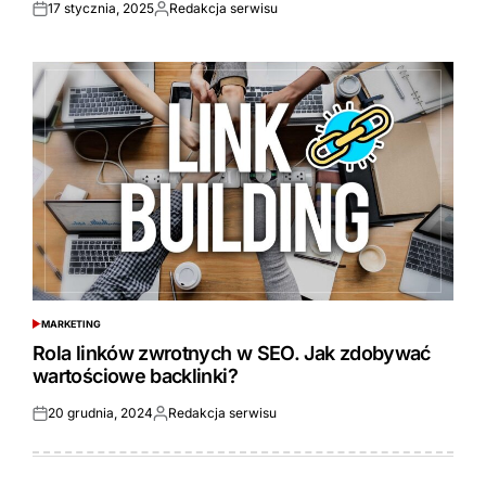
17 stycznia, 2025
Redakcja serwisu
Opublikowane
Opublikowane
przez
MARKETING
POSTED
IN
Rola linków zwrotnych w SEO. Jak zdobywać
wartościowe backlinki?
20 grudnia, 2024
Redakcja serwisu
Opublikowane
Opublikowane
przez