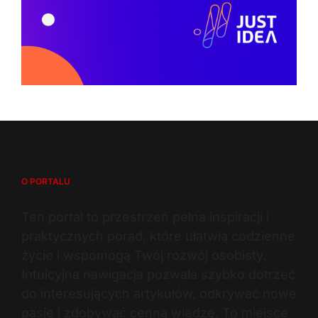
O PORTALU
Ten portal to przestrzeń pełna inspiracji i
praktycznych porad, które ułatwią codzienne
życie i wspomogą Twój rozwój osobisty.
Intuicyjna nawigacja pozwala szybko dotrzeć
do interesujących artykułów, odkrywać nowe
pasje i zdobywać cenną wiedzę. To miejsce