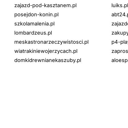
zajazd-pod-kasztanem.pl
luiks.p
posejdon-konin.pl
abt24.
szkolamalenia.pl
zajazd
lombardzeus.pl
zakupy
meskastronarzeczywistosci.pl
p4-pla
wiatrakiniewojerzycach.pl
zapros
domkidrewnianekaszuby.pl
aloesp