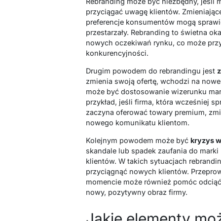
Rebranding może być niezbędny, jeśli 
przyciągać uwagę klientów. Zmieniając
preferencje konsumentów mogą sprawić
przestarzały. Rebranding to świetna ok
nowych oczekiwań rynku, co może przyc
konkurencyjności.
Drugim powodem do rebrandingu jest
z
zmienia swoją ofertę, wchodzi na nowe
może być dostosowanie wizerunku mark
przykład, jeśli firma, która wcześniej
zaczyna oferować towary premium, zm
nowego komunikatu klientom.
Kolejnym powodem może być
kryzys 
skandale lub spadek zaufania do marki
klientów. W takich sytuacjach rebrand
przyciągnąć nowych klientów. Przepr
momencie może również pomóc odciąć 
nowy, pozytywny obraz firmy.
Jakie elementy mo