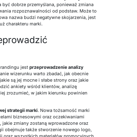
na być dobrze przemyślana, ponieważ zmiana
wania rozpoznawalności od podstaw. Może to
sowa nazwa budzi negatywne skojarzenia, jest
uż charakteru marki.
zeprowadzić
randingu jest
przeprowadzenie analizy
ianie wizerunku warto zbadać, jak obecnie
akie są jej mocne i słabe strony oraz jakie
zić ankiety wśród klientów, analizę
piej zrozumieć, w jakim kierunku powinien
j strategii marki
. Nowa tożsamość marki
 celami biznesowymi oraz oczekiwaniami
ić, jakie zmiany zostaną wprowadzone oraz
egii obejmuje także stworzenie nowego logo,
cji oraz wszystkich materiałów promocyjnych.