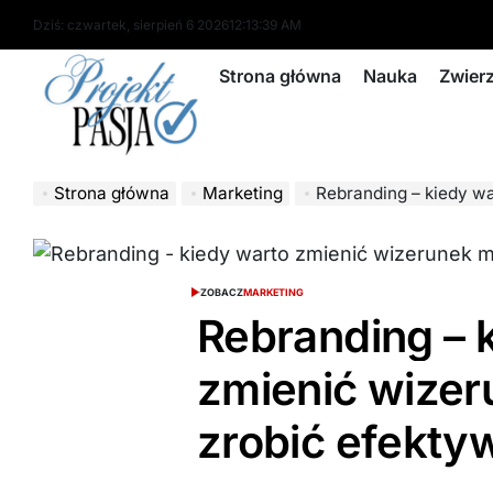
Skip
Dziś: czwartek, sierpień 6 2026
12
:
13
:
40
AM
to
content
Strona główna
Nauka
Zwier
projektpasja.pl
Strona główna
Marketing
Rebranding – kiedy warto z
ZOBACZ
MARKETING
Rebranding – 
zmienić wizeru
zrobić efekty