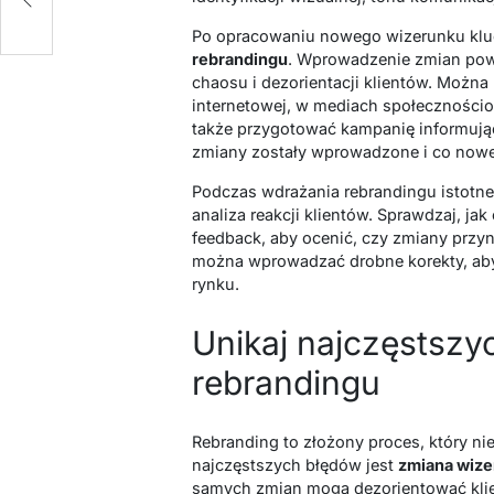
Po opracowaniu nowego wizerunku klu
rebrandingu
. Wprowadzenie zmian pow
chaosu i dezorientacji klientów. Możn
internetowej, w mediach społeczności
także przygotować kampanię informując
zmiany zostały wprowadzone i co nowe
Podczas wdrażania rebrandingu istotne
analiza reakcji klientów. Sprawdzaj, jak
feedback, aby ocenić, czy zmiany przyn
można wprowadzać drobne korekty, aby
rynku.
Unikaj najczęstsz
rebrandingu
Rebranding to złożony proces, który n
najczęstszych błędów jest
zmiana wize
samych zmian mogą dezorientować kli