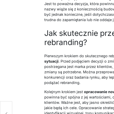
Jest to poważna decyzja, która powin
nazwy wiąże się z koniecznością budo
być jednak konieczne, jeśli dotychcza
trudna do zapamiętania lub nie oddaje j
Jak skutecznie pr
rebranding?
Pierwszym krokiem do skutecznego reb
sytuacji
. Przed podjęciem decyzji o zm
postrzegana jest marka przez klientów, j
zmiany są potrzebne. Można przeprowad
konkurencji oraz badania rynku, aby le
podążać rebranding.
Kolejnym krokiem jest
opracowanie nowe
powinna być spójna z jej wartościami,
klientów. Ważne jest, aby jasno określ
jakie będą ich cele. Opracowanie strat
identyfikacji wizualnej, tonu komunika