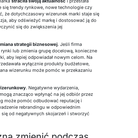
marka
straciła swoją aktualność
i przestała
e się trendy rynkowe, nowe technologie czy
, że dotychczasowy wizerunek marki staje się
azja, aby odświeżyć markę i dostosować ją do
zynić się do zwiększenia jej
miana strategii biznesowej
. Jeśli firma
 rynki lub zmienia grupę docelową, konieczne
i, aby lepiej odpowiadał nowym celom. Na
 sprzedawała wyłącznie produkty budżetowe,
iana wizerunku może pomóc w przekazaniu
wizerunkowy
. Negatywne wydarzenia,
 mogą znacząco wpłynąć na jej odbiór przez
ing może pomóc odbudować reputację i
owadzenie rebrandingu w odpowiednim
się od negatywnych skojarzeń i stworzyć
żna zmienić podczas