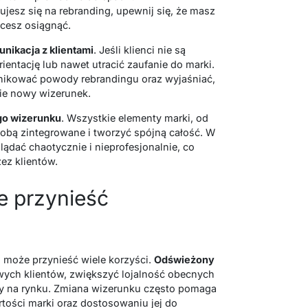
jesz się na rebranding, upewnij się, że masz
hcesz osiągnąć.
nikacja z klientami
. Jeśli klienci nie są
ntację lub nawet utracić zaufanie do marki.
unikować powody rebrandingu oraz wyjaśniać,
esie nowy wizerunek.
go wizerunku
. Wszystkie elementy marki, od
obą zintegrowane i tworzyć spójną całość. W
ądać chaotycznie i nieprofesjonalnie, co
ez klientów.
e przynieść
 może przynieść wiele korzyści.
Odświeżony
ych klientów, zwiększyć lojalność obecnych
y na rynku. Zmiana wizerunku często pomaga
ości marki oraz dostosowaniu jej do