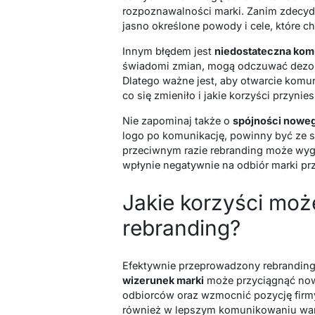
rozpoznawalności marki. Zanim zdecydu
jasno określone powody i cele, które c
Innym błędem jest
niedostateczna komu
świadomi zmian, mogą odczuwać dezorie
Dlatego ważne jest, aby otwarcie kom
co się zmieniło i jakie korzyści przyni
Nie zapominaj także o
spójności nowe
logo po komunikację, powinny być ze s
przeciwnym razie rebranding może wygl
wpłynie negatywnie na odbiór marki prz
Jakie korzyści moż
rebranding?
Efektywnie przeprowadzony rebranding
wizerunek marki
może przyciągnąć now
odbiorców oraz wzmocnić pozycję firm
również w lepszym komunikowaniu wart